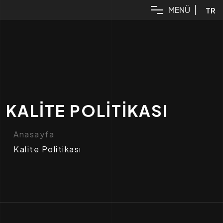
M
E
N
Ü
TR
KALITE POLITIKASI
Anasayfa
Kalite Politikası