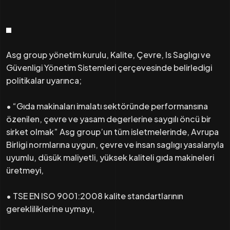
Asg group yönetim kurulu, Kalite, Çevre, Is Saglıgı ve
Güvenligi Yönetim Sistemleri çerçevesinde belirledigi
politikalar uyarınca;
• “Gıda makinaları imalatı sektöründe performansına
özenilen, çevre ve yasam degerlerine saygılı öncü bir
sirket olmak” Asg group’un tüm isletmelerinde, Avrupa
Birligi normlarına uygun, çevre ve insan saglıgı yasalarıyla
uyumlu, düsük maliyetli, yüksek kaliteli gıda makineleri
üretmeyi,
• TSE EN ISO 9001:2008 kalite standartlarının
gerekliliklerine uymayı,