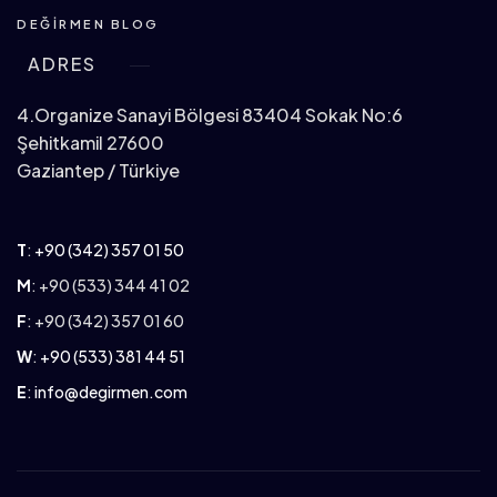
DEĞIRMEN BLOG
ADRES
4.Organize Sanayi Bölgesi 83404 Sokak No:6
Şehitkamil 27600
Gaziantep / Türkiye
T
:
+90 (342) 357 01 50
M
: +90 (533) 344 41 02
F
: +90 (342) 357 01 60
W
:
+90 (533) 381 44 51
E
:
info@degirmen.com