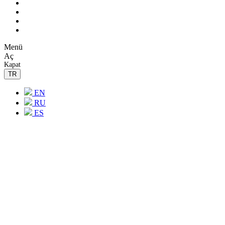
M
e
n
ü
A
ç
K
a
p
a
t
TR
EN
RU
ES