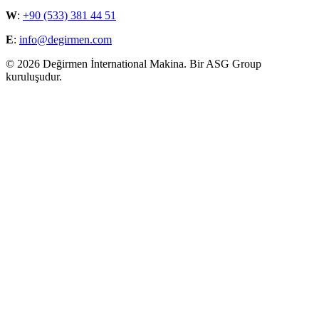
W
:
+90 (533) 381 44 51
E
:
info@degirmen.com
©
2026 Değirmen İnternational Makina. Bir ASG Group
kuruluşudur.