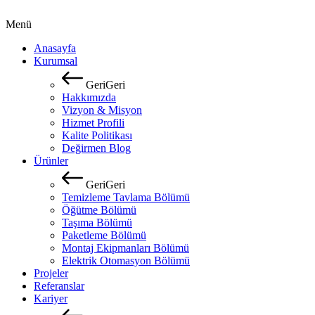
Menü
Anasayfa
Kurumsal
G
e
r
i
G
e
r
i
Hakkımızda
Vizyon & Misyon
Hizmet Profili
Kalite Politikası
Değirmen Blog
Ürünler
G
e
r
i
G
e
r
i
Temizleme Tavlama Bölümü
Öğütme Bölümü
Taşıma Bölümü
Paketleme Bölümü
Montaj Ekipmanları Bölümü
Elektrik Otomasyon Bölümü
Projeler
Referanslar
Kariyer