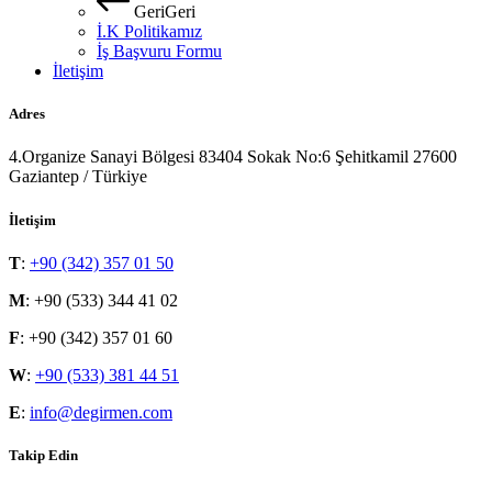
G
e
r
i
G
e
r
i
İ.K Politikamız
İş Başvuru Formu
İletişim
Adres
4.Organize Sanayi Bölgesi 83404 Sokak No:6 Şehitkamil 27600
Gaziantep / Türkiye
İletişim
T
:
+90 (342) 357 01 50
M
: +90 (533) 344 41 02
F
: +90 (342) 357 01 60
W
:
+90 (533) 381 44 51
E
:
info@degirmen.com
Takip Edin