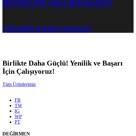
ROTOFLOW (SILO BOŞALTICI)
VİTAMİN KATKI (DOZAJ)
Birlikte Daha Güçlü! Yenilik ve Başarı
İçin Çalışıyoruz!
Tüm Ürünlerimiz
FB
TW
IG
WP
PT
DEĞİRMEN