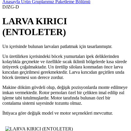
Anasayfa
Ürün Gruplarımız
Paketleme Bölümü
DJZG-D
LARVA KIRICI
(ENTOLETER)
Un içerisinde bulunan larvaları patlatmak için tasarlanmıştır.
Un üretilirken içerisindeki böcek yumurtaları ipek deliklerinden
kolaylıkla geçmekte ve özellikle sıcak iklimli bölgelerde kısa sürede
ürüyerek çoğalmaktadır. Un üretilip silolara konmadan önce larva
kırıcıdan geçirilmesi gerekmektedir. Larva kırıcıdan geçirilen unda
böcek üremesi son derece zordur.
Makine döküm gövdeli olup, değişik pozisyonlarda monte edilmeye
imkan vermektedir. Rotor pernoları özel bir çelikten imal edilip ısıl
işleme tabi tutulmuşlardır. Motor tarafında bulunan özel bir
contalama sistemi sayesinde tozuntu olmaz.
İhtiyaca göre değişik model ve motor seçenekleri mevcuttur.