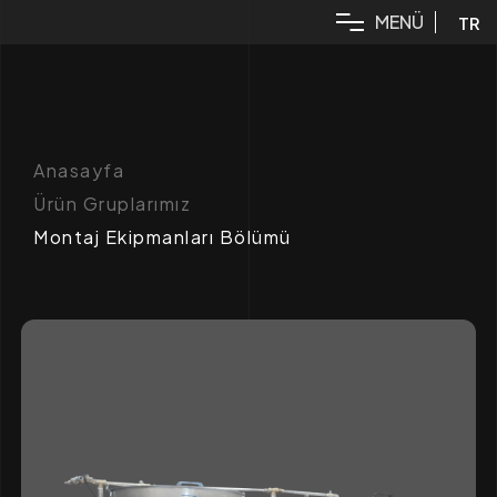
M
E
N
Ü
TR
Anasayfa
Ürün Gruplarımız
Montaj Ekipmanları Bölümü