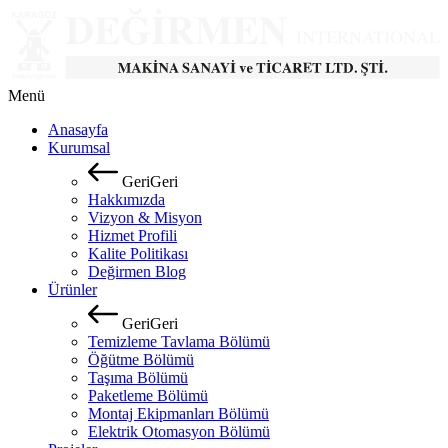
Menü
Anasayfa
Kurumsal
G
e
r
i
G
e
r
i
Hakkımızda
Vizyon & Misyon
Hizmet Profili
Kalite Politikası
Değirmen Blog
Ürünler
G
e
r
i
G
e
r
i
Temizleme Tavlama Bölümü
Öğütme Bölümü
Taşıma Bölümü
Paketleme Bölümü
Montaj Ekipmanları Bölümü
Elektrik Otomasyon Bölümü