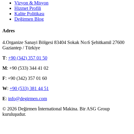
Vizyon & Misyon
Hizmet Profili
Kalite Politikası
Değirmen Blog
Adres
4.Organize Sanayi Bölgesi 83404 Sokak No:6 Şehitkamil 27600
Gaziantep / Türkiye
T
:
+90 (342) 357 01 50
M
: +90 (533) 344 41 02
F
: +90 (342) 357 01 60
W
:
+90 (533) 381 44 51
E
:
info@degirmen.com
©
2026 Değirmen İnternational Makina. Bir ASG Group
kuruluşudur.