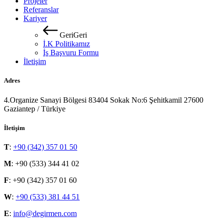
Projeler
Referanslar
Kariyer
G
e
r
i
G
e
r
i
İ.K Politikamız
İş Başvuru Formu
İletişim
Adres
4.Organize Sanayi Bölgesi 83404 Sokak No:6 Şehitkamil 27600
Gaziantep / Türkiye
İletişim
T
:
+90 (342) 357 01 50
M
: +90 (533) 344 41 02
F
: +90 (342) 357 01 60
W
:
+90 (533) 381 44 51
E
:
info@degirmen.com