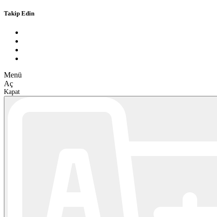
Takip Edin
M
e
n
ü
A
ç
K
a
p
a
t