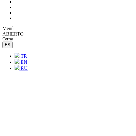
Menú
ABIERTO
Cerrar
ES
TR
EN
RU