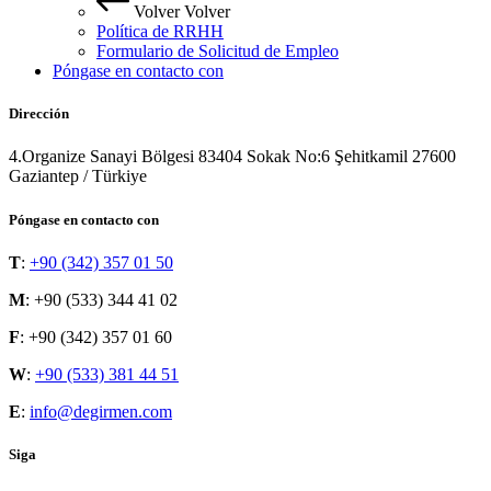
Volver
Volver
Política de RRHH
Formulario de Solicitud de Empleo
Póngase en contacto con
Dirección
4.Organize Sanayi Bölgesi 83404 Sokak No:6 Şehitkamil 27600
Gaziantep / Türkiye
Póngase en contacto con
T
:
+90 (342) 357 01 50
M
: +90 (533) 344 41 02
F
: +90 (342) 357 01 60
W
:
+90 (533) 381 44 51
E
:
info@degirmen.com
Siga