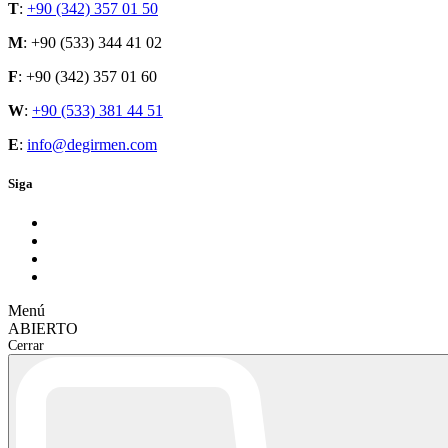
T
:
+90 (342) 357 01 50
M
: +90 (533) 344 41 02
F
: +90 (342) 357 01 60
W
:
+90 (533) 381 44 51
E
:
info@degirmen.com
Siga
M
e
n
ú
A
B
I
E
R
T
O
C
e
r
r
a
r