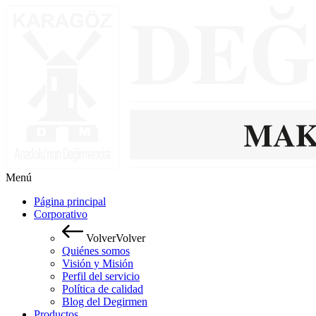
Menú
Página principal
Corporativo
V
o
l
v
e
r
V
o
l
v
e
r
Quiénes somos
Visión y Misión
Perfil del servicio
Política de calidad
Blog del Degirmen
Productos