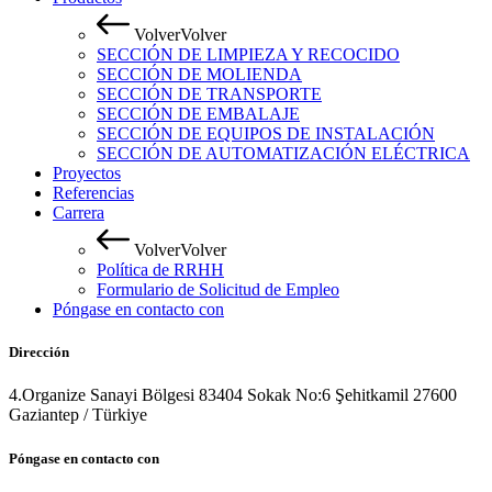
V
o
l
v
e
r
V
o
l
v
e
r
SECCIÓN DE LIMPIEZA Y RECOCIDO
SECCIÓN DE MOLIENDA
SECCIÓN DE TRANSPORTE
SECCIÓN DE EMBALAJE
SECCIÓN DE EQUIPOS DE INSTALACIÓN
SECCIÓN DE AUTOMATIZACIÓN ELÉCTRICA
Proyectos
Referencias
Carrera
V
o
l
v
e
r
V
o
l
v
e
r
Política de RRHH
Formulario de Solicitud de Empleo
Póngase en contacto con
Dirección
4.Organize Sanayi Bölgesi 83404 Sokak No:6 Şehitkamil 27600
Gaziantep / Türkiye
Póngase en contacto con