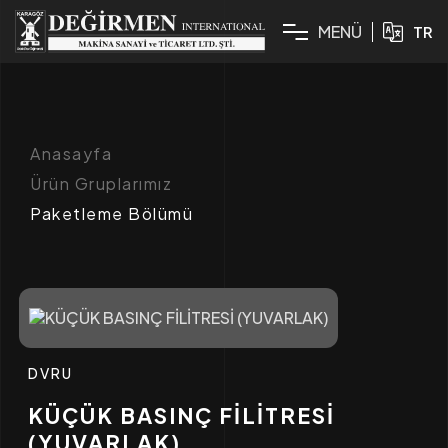
M
E
N
Ü
TR
Anasayfa
Ürün Gruplarımız
Paketleme Bölümü
DVRU
KÜÇÜK BASINÇ FİLİTRESİ
(YUVARLAK)