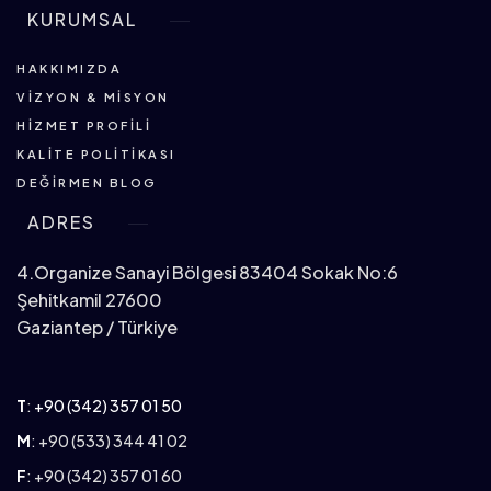
KURUMSAL
HAKKIMIZDA
VIZYON & MISYON
HIZMET PROFILI
KALITE POLITIKASI
DEĞIRMEN BLOG
ADRES
4.Organize Sanayi Bölgesi 83404 Sokak No:6
Şehitkamil 27600
Gaziantep / Türkiye
T
:
+90 (342) 357 01 50
M
: +90 (533) 344 41 02
F
: +90 (342) 357 01 60