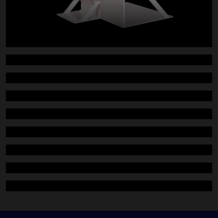
LARVA KIRICI (ENTOLETER)
LARVA KIRICI (ENTOLETER)
KONTROL ELEĞİ
UN DAĞITICI
KÜÇÜK BASINÇ FİLİTRESİ (KARE)
DOZAJLAMA VANASI
ROTOFLOW (SILO BOŞALTICI)
VİTAMİN KATKI (DOZAJ)