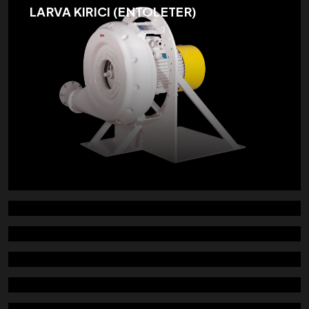
LARVA KIRICI (ENTOLETER)
LARVA KIRICI (ENTOLETER)
KONTROL ELEĞİ
UN DAĞITICI
KÜÇÜK BASINÇ FİLİTRESİ (YUVARLAK)