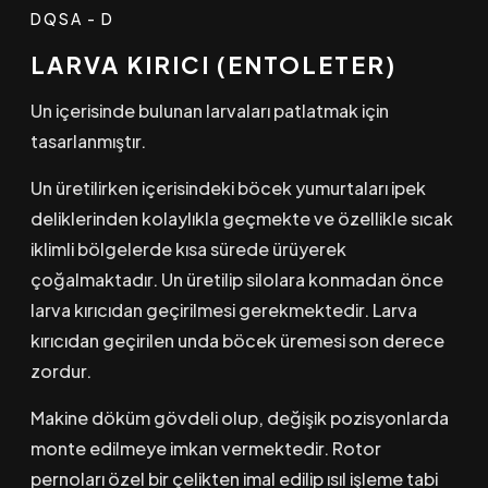
DQSA - D
LARVA KIRICI (ENTOLETER)
Un içerisinde bulunan larvaları patlatmak için
tasarlanmıştır.
Un üretilirken içerisindeki böcek yumurtaları ipek
deliklerinden kolaylıkla geçmekte ve özellikle sıcak
iklimli bölgelerde kısa sürede ürüyerek
çoğalmaktadır. Un üretilip silolara konmadan önce
larva kırıcıdan geçirilmesi gerekmektedir. Larva
kırıcıdan geçirilen unda böcek üremesi son derece
zordur.
Makine döküm gövdeli olup, değişik pozisyonlarda
monte edilmeye imkan vermektedir. Rotor
pernoları özel bir çelikten imal edilip ısıl işleme tabi