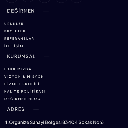
DEĞİRMEN
ÜRÜNLER
PROJELER
REFERANSLAR
İLETIŞIM
KURUMSAL
HAKKIMIZDA
VIZYON & MISYON
HIZMET PROFILI
KALITE POLITIKASI
DEĞIRMEN BLOG
ADRES
4.Organize Sanayi Bölgesi 83404 Sokak No:6