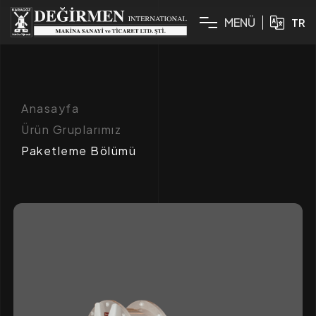
M
E
N
Ü
TR
Anasayfa
Ürün Gruplarımız
Paketleme Bölümü