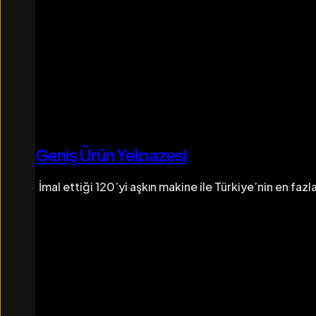
G
e
n
i
ş
Ü
r
ü
n
Y
e
l
p
a
z
e
s
i
İmal ettiği 120’yi aşkın makine ile Türkiye’nin en fazl