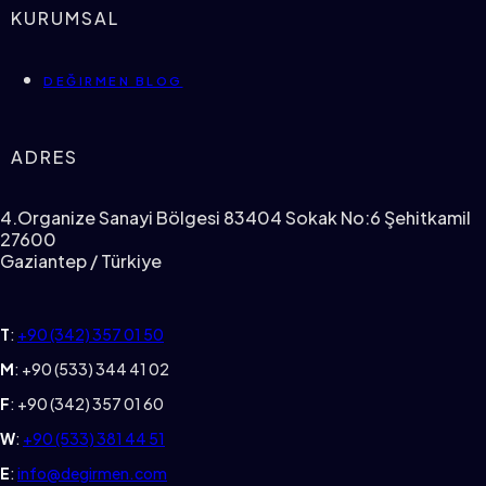
KURUMSAL
DEĞIRMEN BLOG
ADRES
4.Organize Sanayi Bölgesi 83404 Sokak No:6 Şehitkamil
27600
Gaziantep / Türkiye
T
:
+90 (342) 357 01 50
M
: +90 (533) 344 41 02
F
: +90 (342) 357 01 60
W
:
+90 (533) 381 44 51
E
:
info@degirmen.com