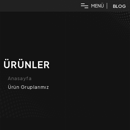
M
E
N
Ü
BLOG
ÜRÜNLER
Anasayfa
Ürün Gruplarımız