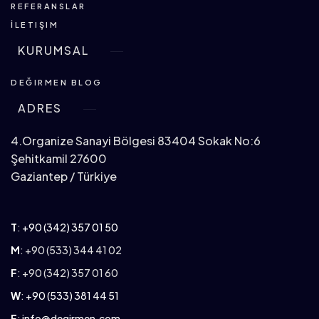
REFERANSLAR
İLETIŞIM
KURUMSAL
DEĞIRMEN BLOG
ADRES
4.Organize Sanayi Bölgesi 83404 Sokak No:6
Şehitkamil 27600
Gaziantep / Türkiye
T
:
+90 (342) 357 01 50
M
: +90 (533) 344 41 02
F
: +90 (342) 357 01 60
W
:
+90 (533) 381 44 51
E
:
info@degirmen.com