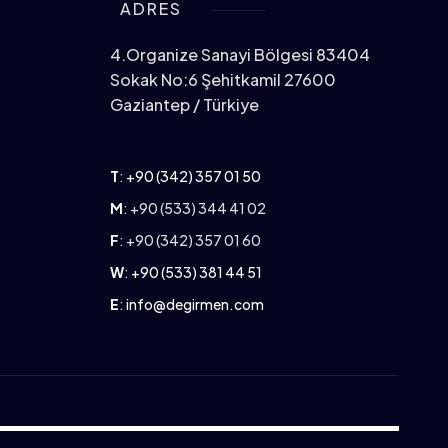
ADRES
4.Organize Sanayi Bölgesi 83404
Sokak No:6 Şehitkamil 27600
Gaziantep / Türkiye
T
:
+90 (342) 357 01 50
M
: +90 (533) 344 41 02
F
: +90 (342) 357 01 60
W
:
+90 (533) 381 44 51
E
:
info@degirmen.com