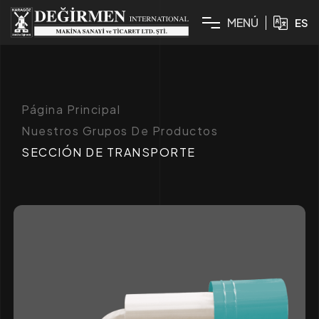
M
E
N
Ú
ES
Página Principal
Nuestros Grupos De Productos
SECCIÓN DE TRANSPORTE