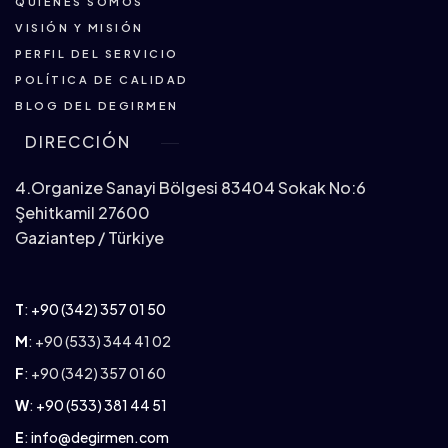
QUIÉNES SOMOS
VISIÓN Y MISIÓN
PERFIL DEL SERVICIO
POLÍTICA DE CALIDAD
BLOG DEL DEGIRMEN
DIRECCIÓN
4.Organize Sanayi Bölgesi 83404 Sokak No:6
Şehitkamil 27600
Gaziantep / Türkiye
T
:
+90 (342) 357 01 50
M
: +90 (533) 344 41 02
F
: +90 (342) 357 01 60
W
:
+90 (533) 381 44 51
E
:
info@degirmen.com