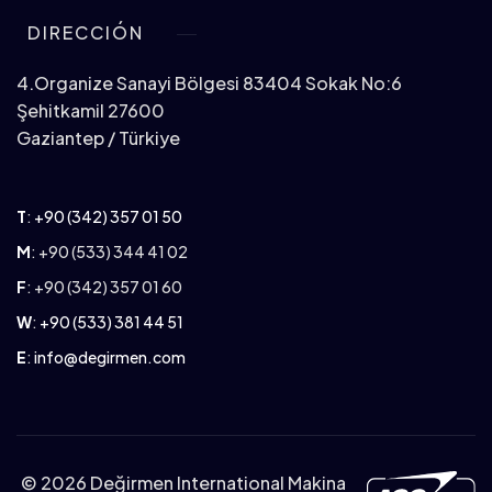
DIRECCIÓN
4.Organize Sanayi Bölgesi 83404 Sokak No:6
Şehitkamil 27600
Gaziantep / Türkiye
T
:
+90 (342) 357 01 50
M
: +90 (533) 344 41 02
F
: +90 (342) 357 01 60
W
:
+90 (533) 381 44 51
E
:
info@degirmen.com
©
2026 Değirmen International Makina