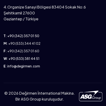
4.Organize Sanayi Bölgesi 83404 Sokak No:6
Şehitkamil 27600
Gaziantep / Türkiye
T
:
+90 (342) 357 01 50
M
: +90 (533) 344 41 02
F
: +90 (342) 357 01 60
W
:
+90 (533) 381 44 51
E
:
info@degirmen.com
©
2026 Değirmen İnternational Makina.
Bir ASG Group kuruluşudur.