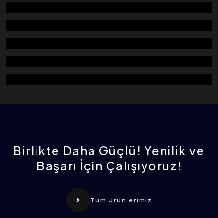
YIKAMA VE KURUTMA
CEBRİ TAV UNİFORM
CEBRİ TAV
DEBİMETRE
UNİFORM NEMLENDİRME (TURBOLİZER)
OTOMATİK AKIŞMETRE KONTROL
ÜNİTESİ
Birlikte Daha Güçlü! Yenilik ve
Başarı İçin Çalışıyoruz!
Tüm Ürünlerimiz