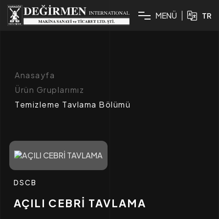
M
E
N
Ü
TR
Anasayfa
Ürün Gruplarımız
Temizleme Tavlama Bölümü
DSCB
AÇILI CEBRİ TAVLAMA