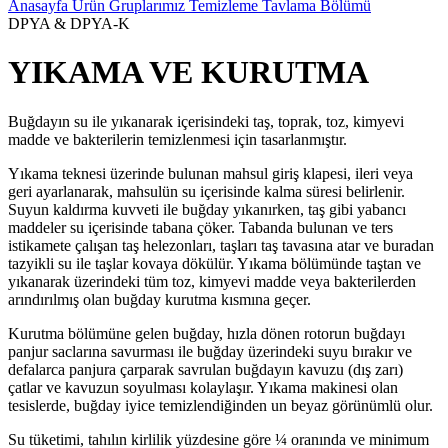
Anasayfa
Ürün Gruplarımız
Temizleme Tavlama Bölümü
DPYA & DPYA-K
YIKAMA VE KURUTMA
Buğdayın su ile yıkanarak içerisindeki taş, toprak, toz, kimyevi
madde ve bakterilerin temizlenmesi için tasarlanmıştır.
Yıkama teknesi üzerinde bulunan mahsul giriş klapesi, ileri veya
geri ayarlanarak, mahsulün su içerisinde kalma süresi belirlenir.
Suyun kaldırma kuvveti ile buğday yıkanırken, taş gibi yabancı
maddeler su içerisinde tabana çöker. Tabanda bulunan ve ters
istikamete çalışan taş helezonları, taşları taş tavasına atar ve buradan
tazyikli su ile taşlar kovaya dökülür. Yıkama bölümünde taştan ve
yıkanarak üzerindeki tüm toz, kimyevi madde veya bakterilerden
arındırılmış olan buğday kurutma kısmına geçer.
Kurutma bölümüne gelen buğday, hızla dönen rotorun buğdayı
panjur saclarına savurması ile buğday üzerindeki suyu bırakır ve
defalarca panjura çarparak savrulan buğdayın kavuzu (dış zarı)
çatlar ve kavuzun soyulması kolaylaşır. Yıkama makinesi olan
tesislerde, buğday iyice temizlendiğinden un beyaz görünümlü olur.
Su tüketimi, tahılın kirlilik yüzdesine göre ¼ oranında ve minimum