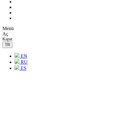
Menü
Aç
Kapat
TR
EN
RU
ES