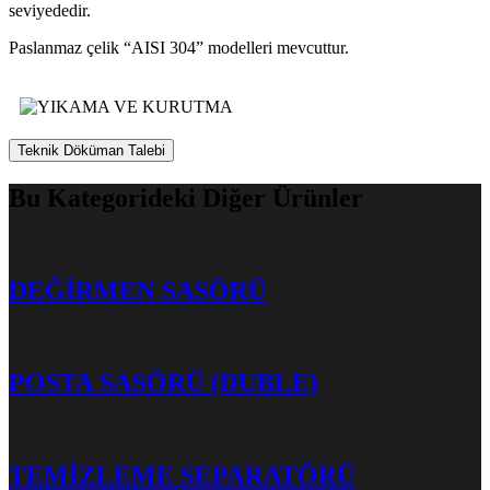
seviyededir.
Paslanmaz çelik “AISI 304” modelleri mevcuttur.
Teknik Döküman Talebi
Bu Kategorideki Diğer Ürünler
DEĞİRMEN SASÖRÜ
POSTA SASÖRÜ (DUBLE)
TEMİZLEME SEPARATÖRÜ