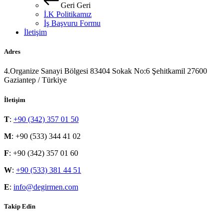
Geri
Geri
İ.K Politikamız
İş Başvuru Formu
İletişim
Adres
4.Organize Sanayi Bölgesi 83404 Sokak No:6 Şehitkamil 27600
Gaziantep / Türkiye
İletişim
T
:
+90 (342) 357 01 50
M
: +90 (533) 344 41 02
F
: +90 (342) 357 01 60
W
:
+90 (533) 381 44 51
E
:
info@degirmen.com
Takip Edin