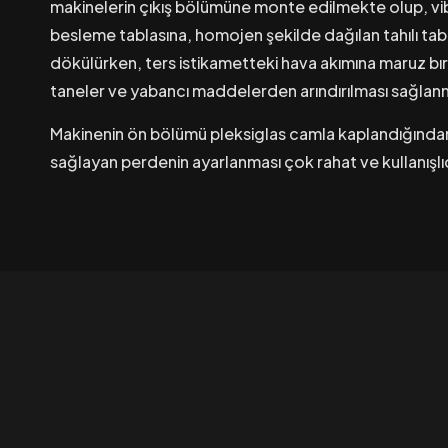
makinelerin çıkış bölümüne monte edilmekte olup, vibr
besleme tablasına, homojen şekilde dağılan tahılı ta
dökülürken, ters istikametteki hava akımına maruz bırak
taneler ve yabancı maddelerden arındırılması sağlan
Makinenin ön bölümü pleksiglas camla kaplandığından,
sağlayan perdenin ayarlanması çok rahat ve kullanışlıd