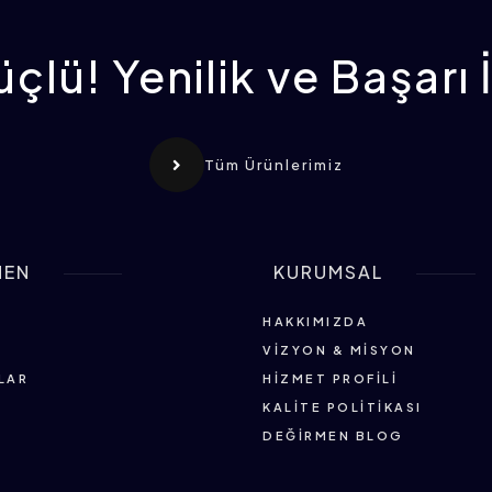
çlü! Yenilik ve Başarı 
Tüm Ürünlerimiz
MEN
KURUMSAL
HAKKIMIZDA
VIZYON & MISYON
LAR
HIZMET PROFILI
KALITE POLITIKASI
DEĞIRMEN BLOG