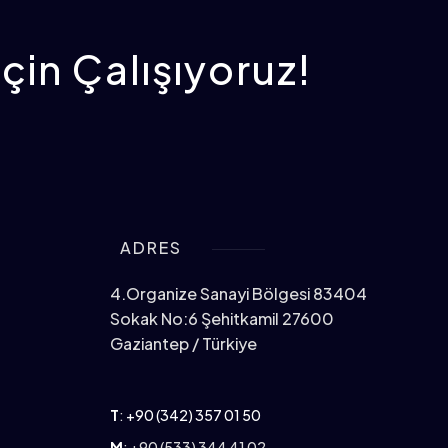
İçin Çalışıyoruz!
ADRES
4.Organize Sanayi Bölgesi 83404
Sokak No:6 Şehitkamil 27600
Gaziantep / Türkiye
T
:
+90 (342) 357 01 50
M
: +90 (533) 344 41 02