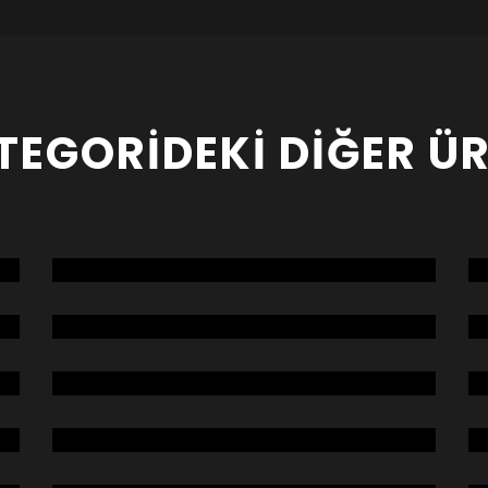
TEGORIDEKI DIĞER Ü
POSTA SASÖRÜ (DUBLE)
TEMİZLEME SEPARATÖRÜ
YATAY ASPİRASYON KANALI
HAVA KANALI