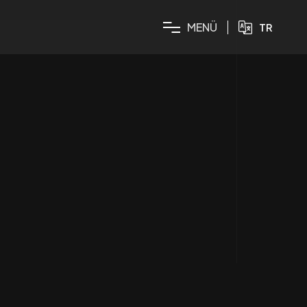
M
E
N
Ü
TR