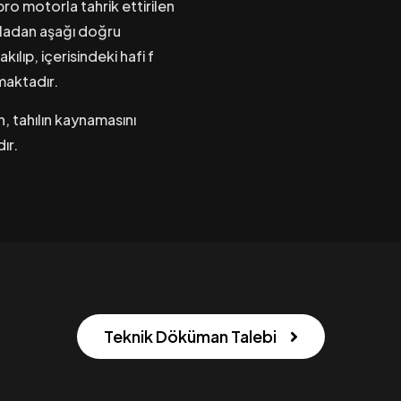
o motorla tahrik ettirilen
bladan aşağı doğru
ılıp, içerisindeki hafi f
maktadır.
 tahılın kaynamasını
ır.
Teknik Döküman Talebi