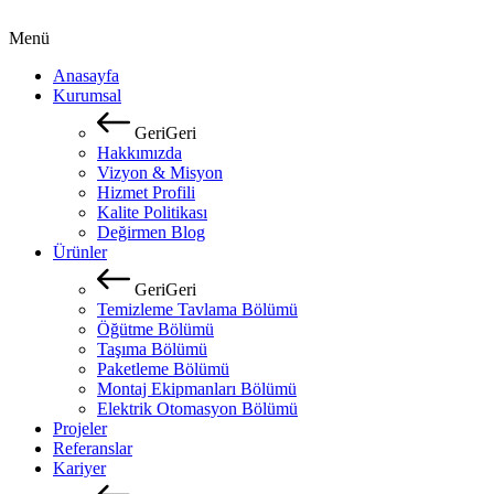
Menü
Anasayfa
Kurumsal
G
e
r
i
G
e
r
i
Hakkımızda
Vizyon & Misyon
Hizmet Profili
Kalite Politikası
Değirmen Blog
Ürünler
G
e
r
i
G
e
r
i
Temizleme Tavlama Bölümü
Öğütme Bölümü
Taşıma Bölümü
Paketleme Bölümü
Montaj Ekipmanları Bölümü
Elektrik Otomasyon Bölümü
Projeler
Referanslar
Kariyer