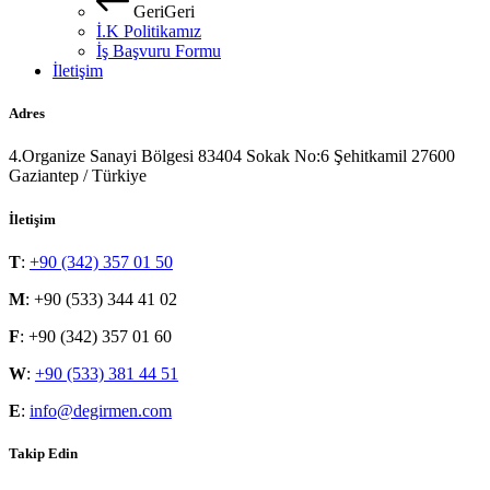
G
e
r
i
G
e
r
i
İ.K Politikamız
İş Başvuru Formu
İletişim
Adres
4.Organize Sanayi Bölgesi 83404 Sokak No:6 Şehitkamil 27600
Gaziantep / Türkiye
İletişim
T
:
+90 (342) 357 01 50
M
: +90 (533) 344 41 02
F
: +90 (342) 357 01 60
W
:
+90 (533) 381 44 51
E
:
info@degirmen.com
Takip Edin