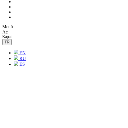
M
e
n
ü
A
ç
K
a
p
a
t
TR
EN
RU
ES