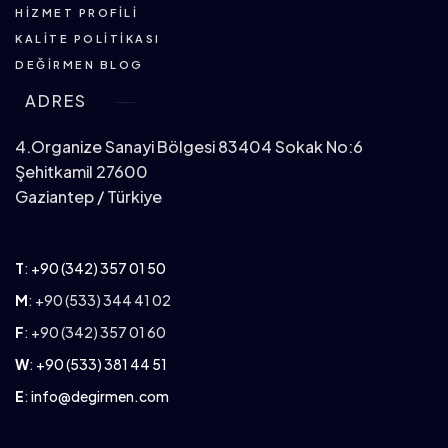
HIZMET PROFILI
KALITE POLITIKASI
DEĞIRMEN BLOG
ADRES
4.Organize Sanayi Bölgesi 83404 Sokak No:6
Şehitkamil 27600
Gaziantep / Türkiye
T
:
+90 (342) 357 01 50
M
: +90 (533) 344 41 02
F
: +90 (342) 357 01 60
W
:
+90 (533) 381 44 51
E
:
info@degirmen.com