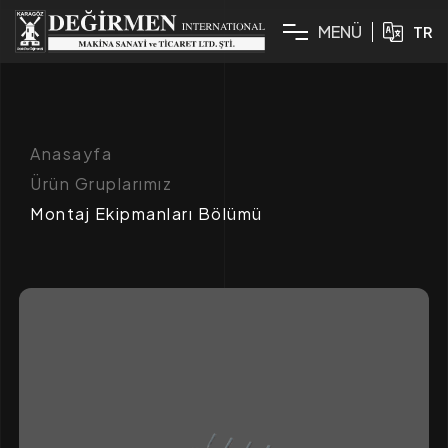
M
E
N
Ü
TR
Anasayfa
Ürün Gruplarımız
Montaj Ekipmanları Bölümü