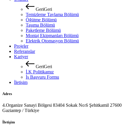
G
e
r
i
G
e
r
i
Temizleme Tavlama Bölümü
Öğütme Bölümü
Taşıma Bölümü
Paketleme Bölümü
Montaj Ekipmanları Bölümü
Elektrik Otomasyon Bölümü
Projeler
Referanslar
Kariyer
G
e
r
i
G
e
r
i
İ.K Politikamız
İş Başvuru Formu
İletişim
Adres
4.Organize Sanayi Bölgesi 83404 Sokak No:6 Şehitkamil 27600
Gaziantep / Türkiye
İletişim