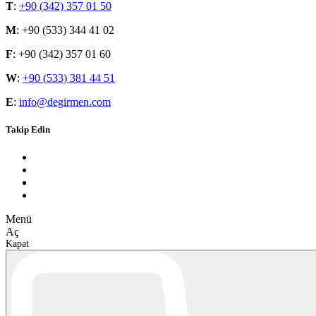
T
:
+90 (342) 357 01 50
M
: +90 (533) 344 41 02
F
: +90 (342) 357 01 60
W
:
+90 (533) 381 44 51
E
:
info@degirmen.com
Takip Edin
M
e
n
ü
A
ç
K
a
p
a
t