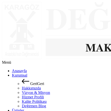
Menü
Anasayfa
Kurumsal
G
e
r
i
G
e
r
i
Hakkımızda
Vizyon & Misyon
Hizmet Profili
Kalite Politikası
Değirmen Blog
Ürünler