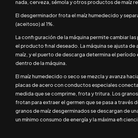
nada, cerveza, sémola y otros productos de maíz re
El desgerminador frota el maíz humedecido y sepa
(aceitoso) al 1%.
La confi guración de la máquina permite cambiar la
el producto fi nal deseado. La máquina se ajusta de
maíz, y el puerto de descarga determina el período e
dentro de la máquina.
El maíz humedecido o seco se mezcla y avanza hacia
placas de acero con conductos especiales conectad
medida que se comprime, frota y tritura. Los granos
frotan para extraer el germen que se pasa a través d
granos de maíz desgerminados se descargan de una 
un mínimo consumo de energía y la máxima efi cienci