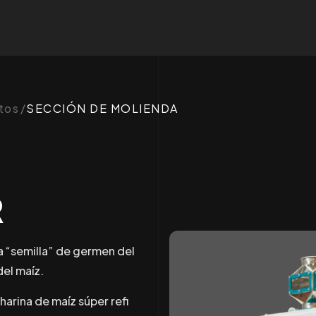
tos
SECCIÓN DE MOLIENDA
R
a “semilla” de germen del
el maíz.
harina de maíz súper refi