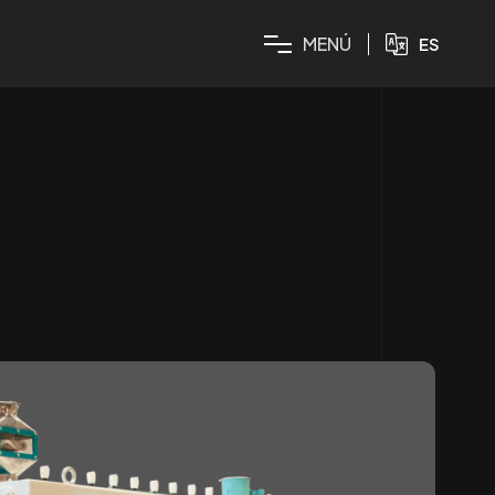
M
E
N
Ú
ES