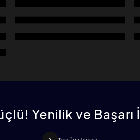
ÇEKİÇLİ DEĞİRMEN
ÇEKİÇLİ DEĞİRMEN FANLI
(YATAKLAMA SİSTEMLİ)
BULGUR PARLATMA
çlü! Yenilik ve Başarı 
Tüm Ürünlerimiz