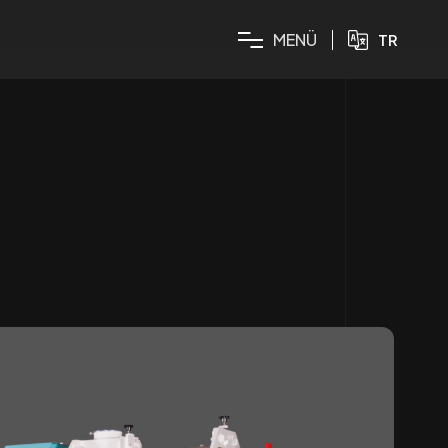
M
E
N
Ü
TR