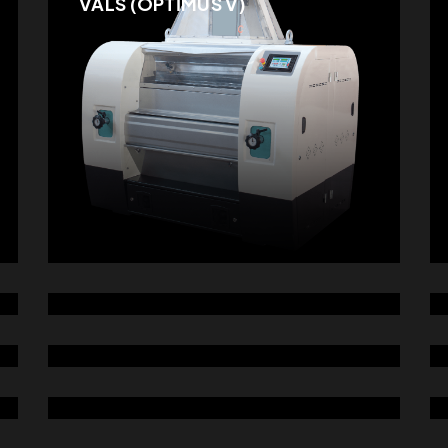
VALS (OPTİMUS V)
İRMİK KIRICI (KONİK)
KARE ELEK
VİBRO KEPEK FIRÇASI