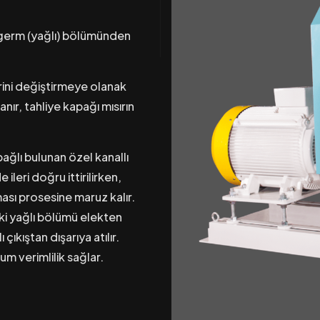
1 germ (yağlı) bölümünden
erini değiştirmeye olanak
nır, tahliye kapağı mısırın
ağlı bulunan özel kanallı
ileri doğru ittirilirken,
ması prosesine maruz kalır.
eki yağlı bölümü elekten
 çıkıştan dışarıya atılır.
m verimlilik sağlar.