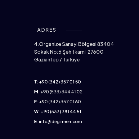
ADRES
4.Organize Sanayi Bölgesi 83404
Sokak No:6 Şehitkamil 27600
Gaziantep / Türkiye
T
:
+90 (342) 357 01 50
M
: +90 (533) 344 41 02
F
: +90 (342) 357 01 60
W
:
+90 (533) 381 44 51
E
:
info@degirmen.com