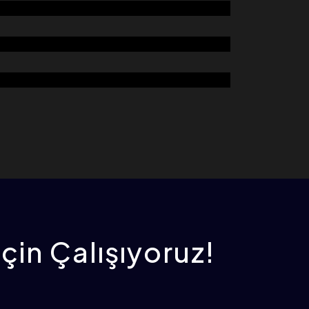
ATIK KIRICI (ÇEKİÇLİ DEĞİRMEN)
DEGERMİNATOR
KOVALI TAV CİHAZI
İçin Çalışıyoruz!