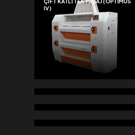
ÇİFT KATLI TEK PASAJ (OPTİMUS
IV)
DETANJÖR
İRMİK FANI
İRMİK SASÖRÜ ÇİFT KATLI