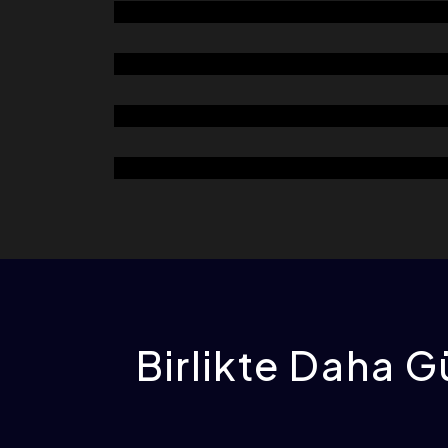
(JUMBO)
KEPEK FIRÇASI
ÇEKİÇLİ DEĞİRMEN (İKİ KATLI)
HAFİF TANE AYIRICI
ATIK TAŞIMA ÜNİTELERİ
Birlikte Daha Gü