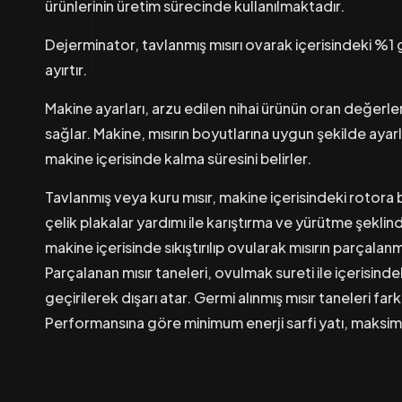
ürünlerinin üretim sürecinde kullanılmaktadır.
Dejerminator, tavlanmış mısırı ovarak içerisindeki %
ayırtır.
Makine ayarları, arzu edilen nihai ürünün oran değerl
sağlar. Makine, mısırın boyutlarına uygun şekilde ayarla
makine içerisinde kalma süresini belirler.
Tavlanmış veya kuru mısır, makine içerisindeki rotora b
çelik plakalar yardımı ile karıştırma ve yürütme şeklinde 
makine içerisinde sıkıştırılıp ovularak mısırın parçalan
Parçalanan mısır taneleri, ovulmak sureti ile içerisind
geçirilerek dışarı atar. Germi alınmış mısır taneleri farklı
Performansına göre minimum enerji sarfi yatı, maksimu