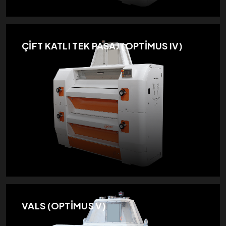
ÇİFT KATLI TEK PASAJ (OPTİMUS IV)
VALS (OPTİMUS V)