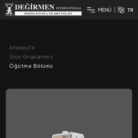
M
E
N
Ü
TR
Anasayfa
Ürün Gruplarımız
Öğütme Bölümü