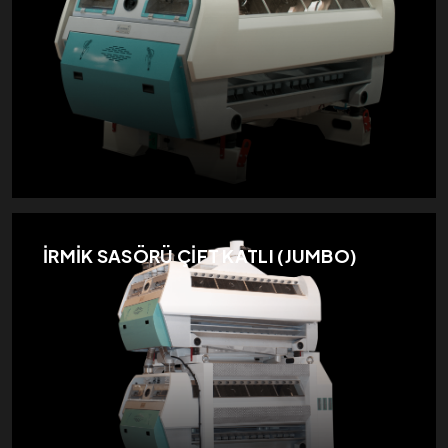
İRMİK SASÖRÜ ÇİFT KATLI (JUMBO)