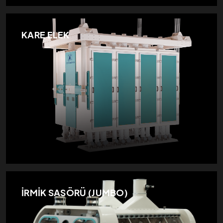
KARE ELEK
İRMİK SASÖRÜ (JUMBO)