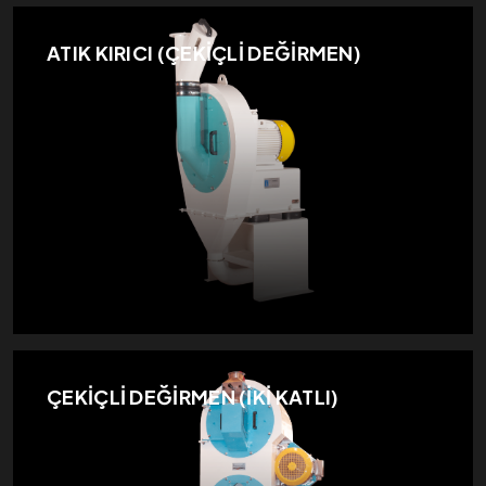
ATIK KIRICI (ÇEKİÇLİ DEĞİRMEN)
ÇEKİÇLİ DEĞİRMEN (İKİ KATLI)