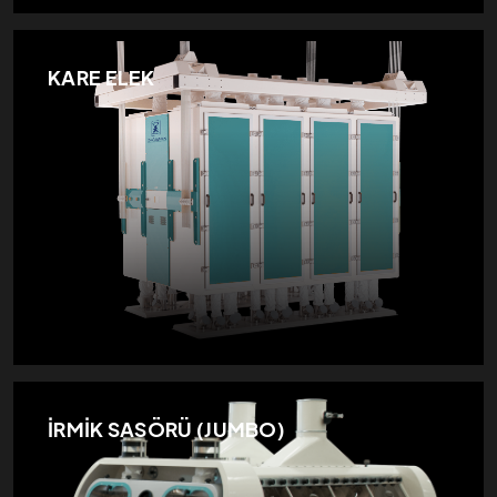
KARE ELEK
İRMİK SASÖRÜ (JUMBO)