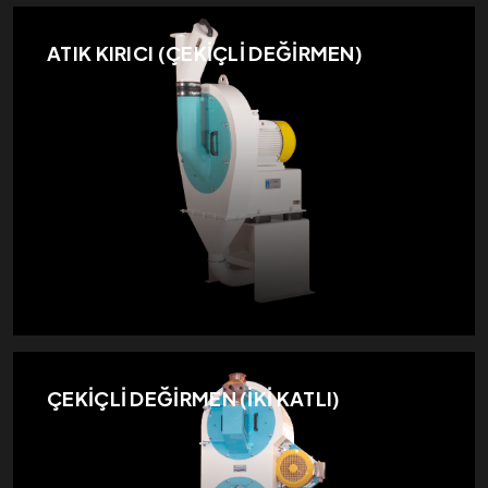
ATIK KIRICI (ÇEKİÇLİ DEĞİRMEN)
ÇEKİÇLİ DEĞİRMEN (İKİ KATLI)