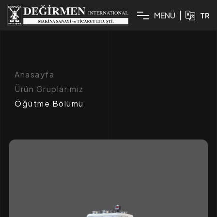
M
E
N
Ü
TR
Anasayfa
Ürün Gruplarımız
Öğütme Bölümü