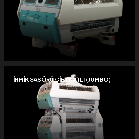
İRMİK SASÖRÜ ÇİFT KATLI (JUMBO)