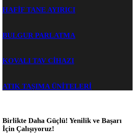
HAFİF TANE AYIRICI
BULGUR PARLATMA
KOVALI TAV CİHAZI
ATIK TAŞIMA ÜNİTELERİ
Birlikte Daha Güçlü! Yenilik ve Başarı
İçin Çalışıyoruz!