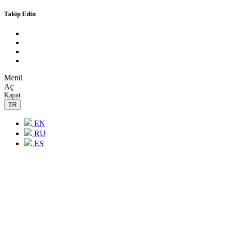
Takip Edin
M
e
n
ü
A
ç
K
a
p
a
t
TR
EN
RU
ES