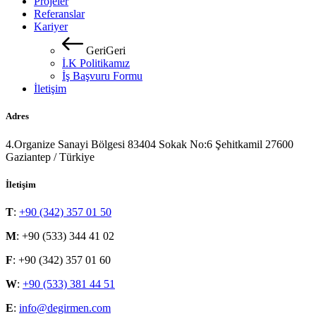
Projeler
Referanslar
Kariyer
G
e
r
i
G
e
r
i
İ.K Politikamız
İş Başvuru Formu
İletişim
Adres
4.Organize Sanayi Bölgesi 83404 Sokak No:6 Şehitkamil 27600
Gaziantep / Türkiye
İletişim
T
:
+90 (342) 357 01 50
M
: +90 (533) 344 41 02
F
: +90 (342) 357 01 60
W
:
+90 (533) 381 44 51
E
:
info@degirmen.com