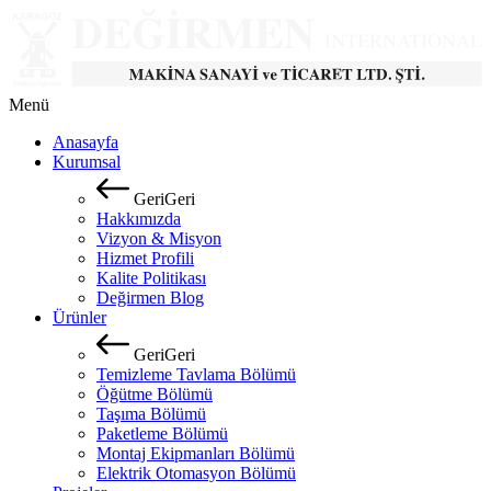
Menü
Anasayfa
Kurumsal
G
e
r
i
G
e
r
i
Hakkımızda
Vizyon & Misyon
Hizmet Profili
Kalite Politikası
Değirmen Blog
Ürünler
G
e
r
i
G
e
r
i
Temizleme Tavlama Bölümü
Öğütme Bölümü
Taşıma Bölümü
Paketleme Bölümü
Montaj Ekipmanları Bölümü
Elektrik Otomasyon Bölümü